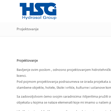
Projektovanje
Projektovanje
Bavljenje ovim poslom , odnosno projektovanjem hidrotehničkih 
licenci.
Pod pojmom projektovanja podrazumeva se izrada projekata za i
stambene objekte, hotele, škole i vrtiće, kulturne i ustanove ko
Sa zadovoljstvom ćemo svojim saradnicima i klijentima pružiti s
objekata u kojima se nalaze elemenati koje mi imamo u našem