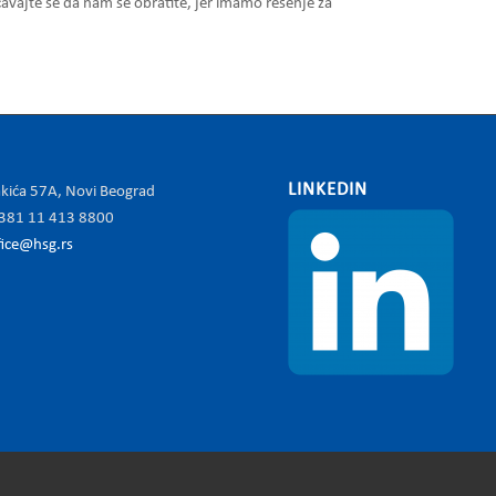
avajte se da nam se obratite, jer imamo rešenje za
LINKEDIN
kića 57A, Novi Beograd
+381 11 413 8800
fice@hsg.rs