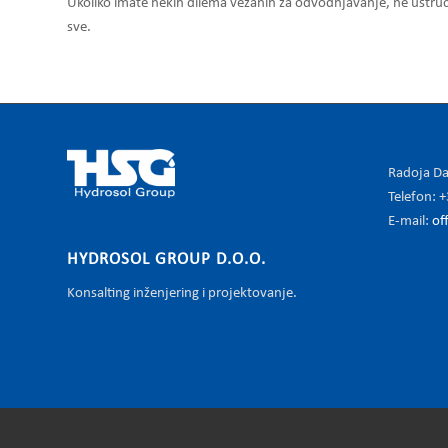
Ukoliko imate nekih dilema vezanih za odvodnjavanje, ne ustruč
sve.
Radoja Da
Telefon: 
E-mail:
of
HYDROSOL GROUP D.O.O.
Konsalting inženjering i projektovanje.