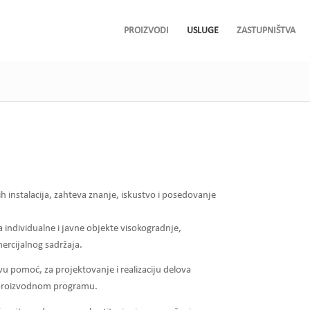
PROIZVODI
USLUGE
ZASTUPNIŠTVA
instalacija, zahteva znanje, iskustvo i posedovanje
ndividualne i javne objekte visokogradnje,
mercijalnog sadržaja.
vu pomoć, za projektovanje i realizaciju delova
 proizvodnom programu.