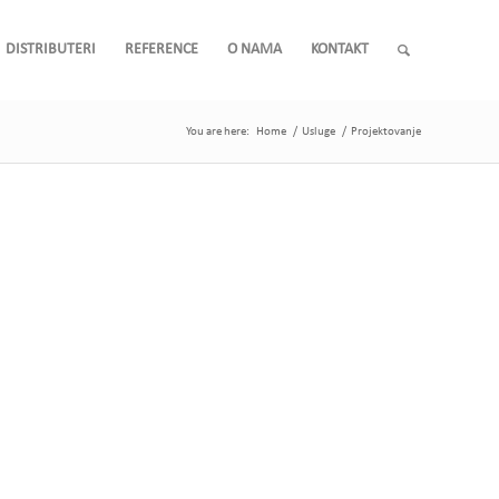
DISTRIBUTERI
REFERENCE
O NAMA
KONTAKT
You are here:
Home
/
Usluge
/
Projektovanje