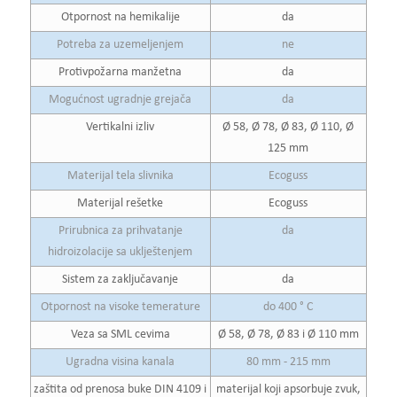
Otpornost na hemikalije
da
Potreba za uzemeljenjem
ne
Protivpožarna manžetna
da
Mogućnost ugradnje grejača
da
Vertikalni izliv
Ø 58, Ø 78, Ø 83, Ø 110, Ø
125 mm
Materijal tela slivnika
Ecoguss
Materijal rešetke
Ecoguss
Prirubnica za prihvatanje
da
hidroizolacije sa uklještenjem
Sistem za zaključavanje
da
Otpornost na visoke temerature
do 400 ° C
Veza sa SML cevima
Ø 58, Ø 78, Ø 83 i Ø 110 mm
Ugradna visina kanala
80 mm - 215 mm
zaštita od prenosa buke DIN 4109 i
materijal koji apsorbuje zvuk,