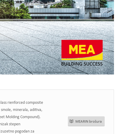
Glass rienforced composite
 smole, minerala, aditiva,
heet Molding Compound).
MEARIN brošura
nizak stepen
. Izuzetno pogodan za