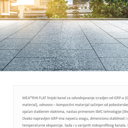
MEA®RIN FLAT linijski kanal za odvodnjavanje izradjen od GRP-a (
material), odnosno – kompozitni materijal sačinjen od poliesterske
ojačan staklenim vlaknima, nastao primenom SMC tehnologije (S
Ovako napravljen GRP ima najveću snagu, dimenzionu stabilnost i 
temperaturne ekspanzije. Sada i u varijanti niskoprofilnog kanala